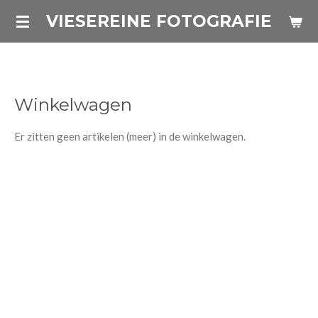
Ga
VIESEREINE FOTOGRAFIE
direct
naar
de
hoofdinhoud
Winkelwagen
Er zitten geen artikelen (meer) in de winkelwagen.